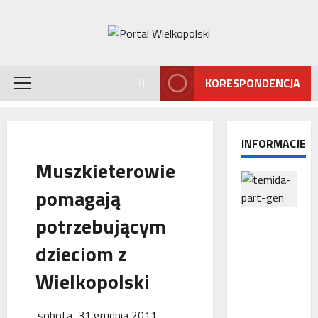
Przejdź
do
treści
KORESPONDENCJA
Menu
główne
INFORMACJE
Muszkieterowie
pomagają
potrzebującym
Interwencj
a
dzieciom z
Rzecznika
MŚP po
Wielkopolski
błędnym
naliczeniu
sobota, 31 grudnia 2011
odsetek.