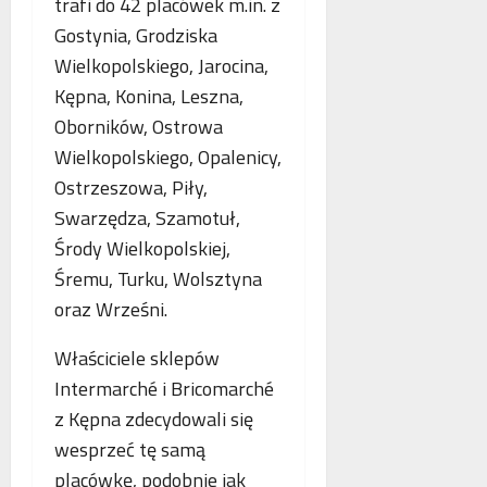
trafi do 42 placówek m.in. z
o
n
a
Gostynia, Grodziska
g
e
n
i
j
Wielkopolskiego, Jarocina,
c
i
m
j
Kępna, Konina, Leszna,
k
a
a
Oborników, Ostrowa
r
m
s
Wielkopolskiego, Opalenicy,
y
m
t
m
o
a
Ostrzeszowa, Piły,
i
g
w
Swarzędza, Szamotuł,
n
r
i
Środy Wielkopolskiej,
a
a
a
l
Śremu, Turku, Wolsztyna
f
j
n
i
ą
oraz Wrześni.
e
i
n
j
a
Właściciele sklepów
w
Intermarché i Bricomarché
s
z Kępna zdecydowali się
p
wesprzeć tę samą
ó
ł
placówkę, podobnie jak