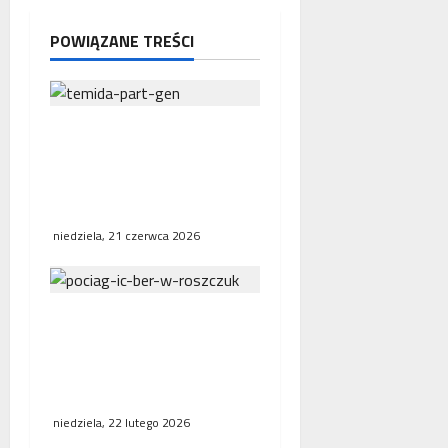
y
POWIĄZANE TREŚCI
Interwencja Rzecznika
MŚP po błędnym
naliczeniu odsetek. WSA
uchylił decyzję fiskusa
niedziela, 21 czerwca 2026
Bezpośrednie połączenia
kolejowe w Europie.
Polska, Niemcy i Francja
stawiają na współpracę
niedziela, 22 lutego 2026