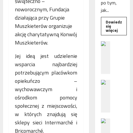
świąteczno –
po tym,
noworocznym, Fundacja
jak...
działająca przy Grupie
Dowiedz
Muszkieterów organizuje
się
Dowied
więcej
akcję charytatywną Konwój
się
więcej
Muszkieterów.
o
B
Interwe
e
Rzeczni
MŚP
Jej ideą jest udzielenie
z
po
błędny
wsparcia najbardziej
p
nalicze
o
odsetek
potrzebującym placówkom
WSA
ś
uchylił
opiekuńczo –
N
r
decyzję
fiskusa
wychowawczym i
F
e
Z
d
ośrodkom pomocy
z
n
społecznej z miejscowości,
a
i
w których znajdują się
c
e
P
sklepy sieci Intermarché i
h
p
o
ę
o
Bricomarché.