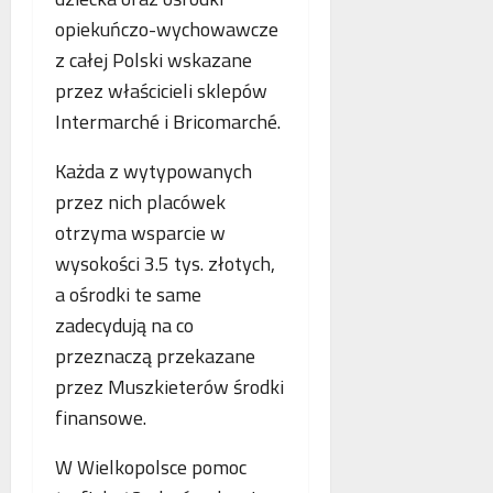
o
n
s
p
opiekuńczo-wychowawcze
e
k
i
z całej Polski wskazane
o
o
e
przez właścicieli sklepów
b
r
.
l
Intermarché i Bricomarché.
z
P
i
y
o
c
Każda z wytypowanych
s
l
z
t
s
przez nich placówek
e
a
k
otrzyma wsparcie w
w
n
a
wysokości 3.5 tys. złotych,
n
i
,
o
a
a ośrodki te same
N
w
z
i
zadecydują na co
e
b
e
przeznaczą przekazane
j
e
m
przez Muszkieterów środki
a
z
c
n
p
y
finansowe.
t
ł
i
o
a
F
W Wielkopolsce pomoc
l
t
r