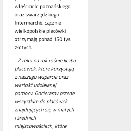
p
właściciele poznańskiego
r
oraz swarzędzkiego
a
c
Intermarché. Łącznie
ę
wielkopolskie placówki
otrzymają ponad 150 tys.
złotych.
–
Z roku na rok rośnie liczba
placówek, które korzystają
z naszego wsparcia oraz
wartość udzielanej
pomocy. Docieramy przede
wszystkim do placówek
znajdujących się w małych
i średnich
miejscowościach, które