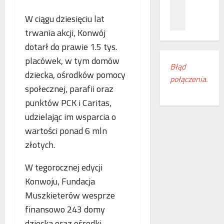
z
c
ł
n
a
ą
W ciągu dziesięciu lat
a
m
c
trwania akcji, Konwój
ń
i
z
dotarł do prawie 1.5 tys.
o
e
e
d
s
placówek, w tym domów
n
Błąd
k
z
i
dziecka, ośrodków pomocy
połączenia.
r
k
a
społecznej, parafii oraz
y
a
k
punktów PCK i Caritas,
w
n
o
a
k
l
udzielając im wsparcia o
s
i
e
wartości ponad 6 mln
w
r
j
złotych.
o
e
o
j
g
w
W tegorocznej edycji
e
i
e
m
o
Konwoju, Fundacja
w
r
n
E
Muszkieterów wesprze
o
u
u
finansowo 243 domy
c
d
r
dziecka oraz ośrodki
z
o