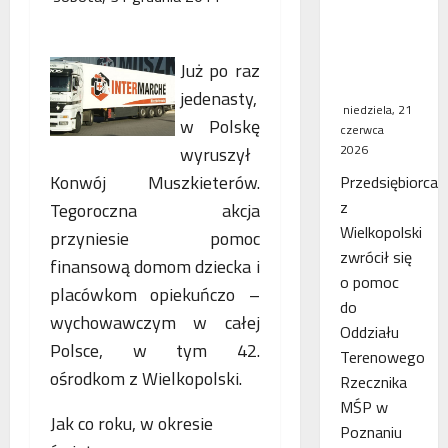
WSA
uchylił
decyzję
Już po raz
fiskusa
jedenasty,
niedziela, 21
w Polskę
czerwca
2026
wyruszył
Konwój Muszkieterów.
Przedsiębiorca
z
Tegoroczna akcja
Wielkopolski
przyniesie pomoc
zwrócił się
finansową domom dziecka i
o pomoc
placówkom opiekuńczo –
do
wychowawczym w całej
Oddziału
Polsce, w tym 42.
Terenowego
ośrodkom z Wielkopolski.
Rzecznika
MŚP w
Jak co roku, w okresie
Poznaniu