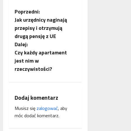
Z
Poprzedni:
Jak urzędnicy naginają
o
przepisy i otrzymują
b
drugą pensję z UE
Dalej:
a
Czy każdy apartament
c
jest nim w
rzeczywistości?
z
w
p
Dodaj komentarz
Musisz się
zalogować
, aby
i
móc dodać komentarz.
s