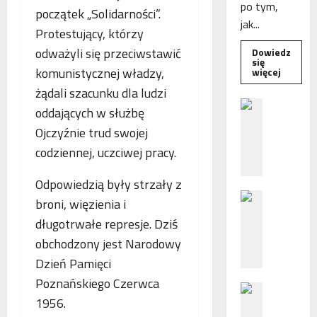
po tym,
początek „Solidarności”.
jak...
Protestujący, którzy
odważyli się przeciwstawić
Dowiedz
się
Dowied
komunistycznej władzy,
więcej
się
więcej
żądali szacunku dla ludzi
o
B
Interwe
oddających w służbę
e
Rzeczni
MŚP
Ojczyźnie trud swojej
z
po
błędny
codziennej, uczciwej pracy.
p
nalicze
o
odsetek
WSA
Odpowiedzią były strzały z
ś
uchylił
N
r
decyzję
broni, więzienia i
fiskusa
F
e
długotrwałe represje. Dziś
Z
d
obchodzony jest Narodowy
z
n
a
i
Dzień Pamięci
c
e
Poznańskiego Czerwca
P
h
p
1956.
o
ę
o