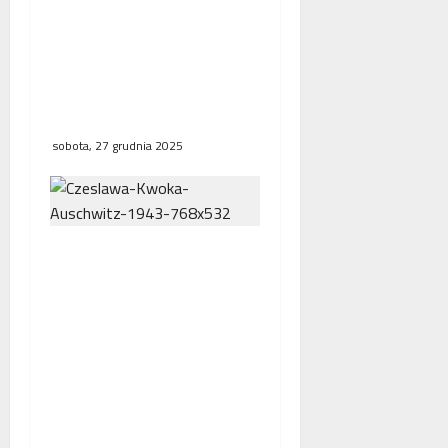
107. rocznica Powstania
Wielkopolskiego.
Państwowe obchody z
udziałem Prezydenta RP
w Poznaniu
sobota, 27 grudnia 2025
Dzieci Zamojszczyzny:
Zapomniane Ofiary
Nazistowskiej Utopii /
Kinder der Zamosc-
Region: Vergessene
Opfer der
nationalsozialistischen
Utopie