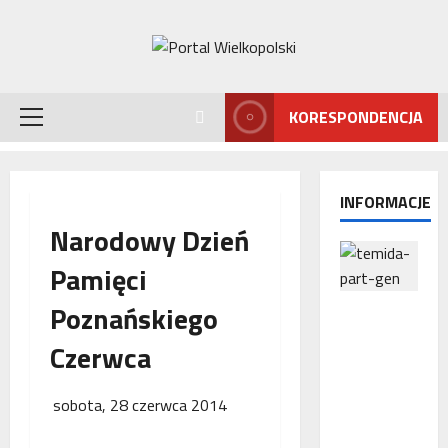
Przejdź
do
treści
KORESPONDENCJA
Menu
główne
INFORMACJE
Narodowy Dzień
Pamięci
Poznańskiego
Interwencj
a
Czerwca
Rzecznika
MŚP po
błędnym
sobota, 28 czerwca 2014
naliczeniu
odsetek.