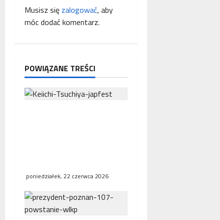
p
p
Musisz się
zalogować
, aby
r
móc dodać komentarz.
i
a
c
s
ę
y
POWIĄZANE TREŚCI
Japfest 2026 – trzy dni
motorsportowych emocji
na Torze Poznań. Gościem
specjalnym będzie Keiichi
Tsuchiya
poniedziałek, 22 czerwca 2026