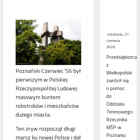
WSA
uchylił
decyzję
fiskusa
niedziela, 21
czerwca
2026
Przedsiębiorca
z
Poznański Czerwiec ’56 był
Wielkopolski
pierwszym w Polskiej
zwrócił się
Rzeczypospolitej Ludowej
o pomoc
do
masowym buntem
Oddziału
robotników i mieszkańców
Terenowego
dużego miasta.
Rzecznika
MŚP w
Ten zryw rozpoczął długi
Poznaniu
marsz ku nowej Polsce i dał