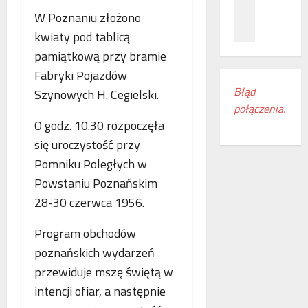
z
c
ł
W Poznaniu złożono
n
a
ą
a
m
kwiaty pod tablicą
c
ń
i
z
pamiątkową przy bramie
o
e
e
Fabryki Pojazdów
d
s
n
Błąd
Szynowych H. Cegielski.
k
z
i
połączenia.
r
k
a
O godz. 10.30 rozpoczęła
y
a
k
w
n
o
się uroczystość przy
a
k
l
Pomniku Poległych w
s
i
e
Powstaniu Poznańskim
w
r
j
o
28-30 czerwca 1956.
e
o
j
g
w
e
i
Program obchodów
e
m
o
w
poznańskich wydarzeń
r
n
E
przewiduje mszę świętą w
o
u
u
intencji ofiar, a następnie
c
d
r
z
o