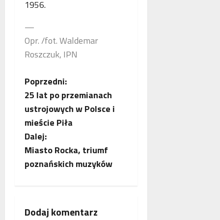
1956.
o
n
a
g
e
n
—
i
j
c
i
m
Opr. /fot. Waldemar
j
k
a
a
Roszczuk, IPN
r
m
s
y
m
t
Z
Poprzedni:
m
o
a
i
g
w
25 lat po przemianach
o
n
r
i
ustrojowych w Polsce i
a
a
a
b
mieście Piła
l
f
j
n
Dalej:
i
ą
a
e
i
n
Miasto Rocka, triumf
j
a
c
poznańskich muzyków
w
s
z
p
ó
w
Dodaj komentarz
ł