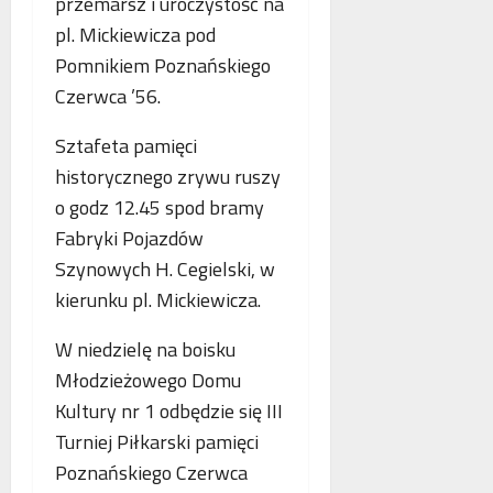
o
przemarsz i uroczystość na
n
s
p
pl. Mickiewicza pod
e
k
i
Pomnikiem Poznańskiego
o
o
e
b
Czerwca ’56.
r
.
l
z
P
i
Sztafeta pamięci
y
o
c
s
l
historycznego zrywu ruszy
z
t
s
o godz 12.45 spod bramy
e
a
k
Fabryki Pojazdów
w
n
a
n
i
Szynowych H. Cegielski, w
,
o
a
N
kierunku pl. Mickiewicza.
w
z
i
e
b
e
W niedzielę na boisku
j
e
m
Młodzieżowego Domu
a
z
c
n
Kultury nr 1 odbędzie się III
p
y
t
ł
i
Turniej Piłkarski pamięci
o
a
F
Poznańskiego Czerwca
l
t
r