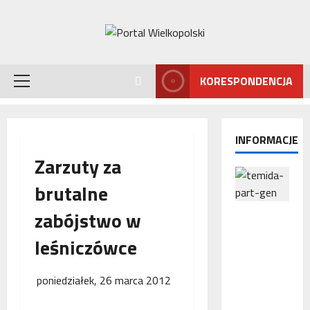
Przejdź
do
treści
KORESPONDENCJA
Menu
główne
INFORMACJE
Zarzuty za
brutalne
zabójstwo w
Interwencj
a
leśniczówce
Rzecznika
MŚP po
błędnym
poniedziałek, 26 marca 2012
naliczeniu
odsetek.