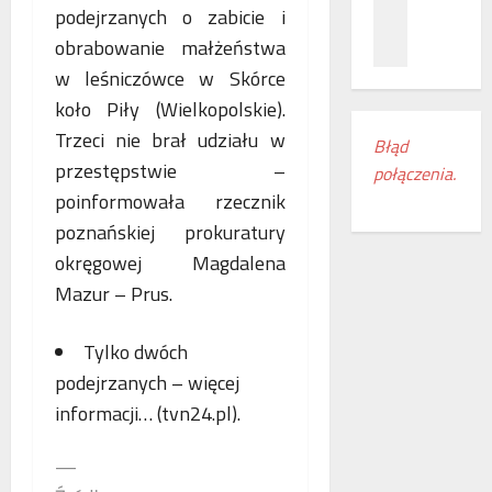
z
c
ł
podejrzanych o zabicie i
n
a
ą
obrabowanie małżeństwa
a
m
c
w leśniczówce w Skórce
ń
i
z
o
e
koło Piły (Wielkopolskie).
e
d
s
n
Trzeci nie brał udziału w
Błąd
k
z
i
przestępstwie –
połączenia.
r
k
a
poinformowała rzecznik
y
a
k
w
n
o
poznańskiej prokuratury
a
k
l
okręgowej Magdalena
s
i
e
Mazur – Prus.
w
r
j
o
e
o
j
g
w
Tylko dwóch
e
i
e
podejrzanych – więcej
m
o
w
informacji… (tvn24.pl).
r
n
E
o
u
u
—
c
d
r
z
o