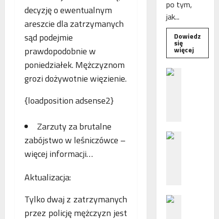
po tym,
decyzję o ewentualnym
jak...
areszcie dla zatrzymanych
sąd podejmie
Dowiedz
się
Dowied
prawdopodobnie w
więcej
się
więcej
poniedziałek. Mężczyznom
o
B
Interwe
grozi dożywotnie więzienie.
e
Rzeczni
MŚP
z
po
{loadposition adsense2}
błędny
p
nalicze
o
odsetek
WSA
Zarzuty za brutalne
ś
uchylił
N
r
decyzję
zabójstwo w leśniczówce –
fiskusa
F
e
więcej informacji…
Z
d
z
n
Aktualizacja:
a
i
c
e
Tylko dwaj z zatrzymanych
P
h
p
o
przez policję mężczyzn jest
ę
o