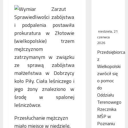
WSA
Zarzut
uchylił
zabójstwa
decyzję
fiskusa
i podpalenia postawiła
niedziela, 21
prokuratura w Złotowie
czerwca
(wielkopolskie) trzem
2026
mężczyznom
Przedsiębiorca
zatrzymanym w związku
z
ze sprawą zabójstwa
Wielkopolski
małżeństwa w Dobrzycy
zwrócił się
koło Piły. Ciała leśniczego i
o pomoc
do
jego żony znaleziono w
Oddziału
środę w spalonej
Terenowego
leśniczówce.
Rzecznika
MŚP w
Przesłuchanie mężczyzn
Poznaniu
miało miejsce w niedzielę,