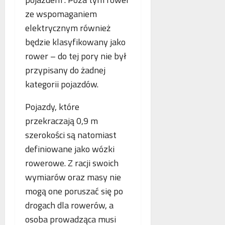
o
n
s
p
ze wspomaganiem
e
k
i
elektrycznym również
o
o
e
będzie klasyfikowany jako
b
r
.
l
rower – do tej pory nie był
z
P
i
y
o
przypisany do żadnej
c
s
l
kategorii pojazdów.
z
t
s
e
a
k
Pojazdy, które
w
n
a
przekraczają 0,9 m
n
i
,
o
a
N
szerokości są natomiast
w
z
i
definiowane jako wózki
e
b
e
rowerowe. Z racji swoich
j
e
m
a
wymiarów oraz masy nie
z
c
n
p
y
mogą one poruszać się po
t
ł
i
drogach dla rowerów, a
o
a
F
osoba prowadząca musi
l
t
r