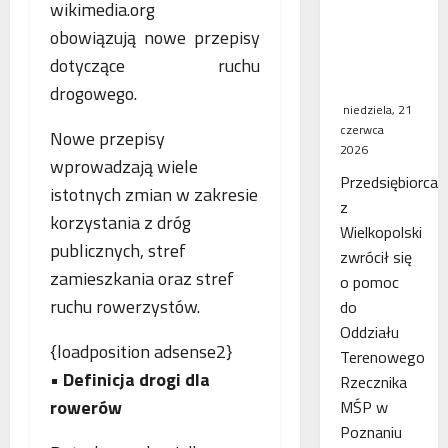
WSA
obowiązują nowe przepisy
uchylił
decyzję
dotyczące ruchu
fiskusa
drogowego.
niedziela, 21
czerwca
Nowe przepisy
2026
wprowadzają wiele
Przedsiębiorca
istotnych zmian w zakresie
z
korzystania z dróg
Wielkopolski
publicznych, stref
zwrócił się
zamieszkania oraz stref
o pomoc
ruchu rowerzystów.
do
Oddziału
{loadposition adsense2}
Terenowego
•
Definicja drogi dla
Rzecznika
rowerów
MŚP w
Poznaniu