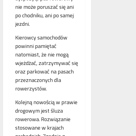
p
nie może poruszać się ani
r
po chodniku, ani po samej
a
c
jezdni.
ę
Kierowcy samochodów
powinni pamiętać
natomiast, że nie mogą
wjeżdżać, zatrzymywać się
oraz parkować na pasach
przeznaczonych dla
rowerzystów.
Kolejną nowością w prawie
drogowym jest śluza
rowerowa. Rozwiązanie
stosowane w krajach