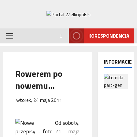
Przejdź
do
treści
KORESPONDENCJA
Menu
główne
INFORMACJE
Rowerem po
nowemu…
Interwencj
wtorek, 24 maja 2011
a
Rzecznika
MŚP po
Od soboty,
błędnym
naliczeniu
21 maja
odsetek.