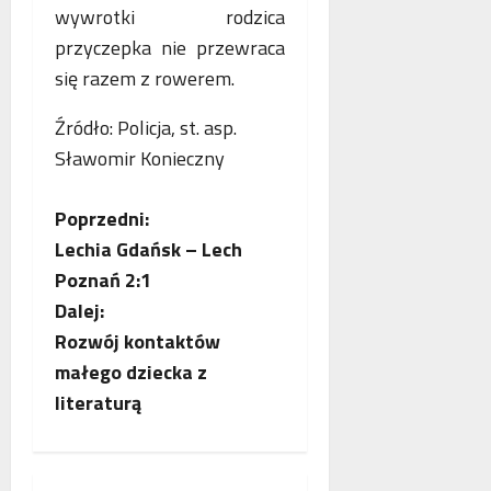
wywrotki rodzica
przyczepka nie przewraca
się razem z rowerem.
Źródło: Policja, st. asp.
Sławomir Konieczny
Z
Poprzedni:
Lechia Gdańsk – Lech
o
Poznań 2:1
b
Dalej:
Rozwój kontaktów
a
małego dziecka z
c
literaturą
z