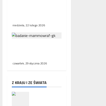
Bezpośrednie połączenia
kolejowe w Europie.
Polska, Niemcy i Francja
stawiają na współpracę
niedziela, 22 lutego 2026
NFZ zachęca mieszkanki
regionu do skorzystania z
bezpłatnej mammografii
czwartek, 29 stycznia 2026
Z KRAJU I ZE ŚWIATA
Zakończeni
e misji
ambasador