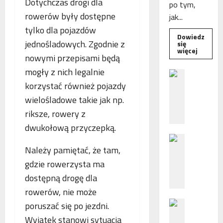
Dotychczas drogi dla
po tym,
rowerów były dostępne
jak...
tylko dla pojazdów
Dowiedz
jednośladowych. Zgodnie z
się
Dowied
więcej
nowymi przepisami będą
się
więcej
mogły z nich legalnie
o
B
Interwe
korzystać również pojazdy
e
Rzeczni
MŚP
z
wielośladowe takie jak np.
po
błędny
p
riksze, rowery z
nalicze
o
odsetek
dwukołową przyczepką.
WSA
ś
uchylił
N
r
decyzję
fiskusa
Należy pamiętać, że tam,
F
e
Z
d
gdzie rowerzysta ma
z
n
dostępną drogę dla
a
i
rowerów, nie może
c
e
P
poruszać się po jezdni.
h
p
o
ę
o
Wyjątek stanowi sytuacja