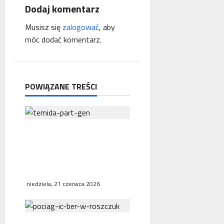
w
Dodaj komentarz
p
Musisz się
zalogować
, aby
móc dodać komentarz.
i
s
y
POWIĄZANE TREŚCI
Interwencja Rzecznika
MŚP po błędnym
naliczeniu odsetek. WSA
uchylił decyzję fiskusa
niedziela, 21 czerwca 2026