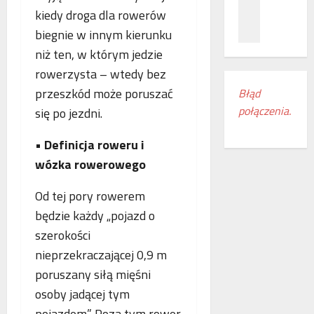
z
c
ł
kiedy droga dla rowerów
n
a
ą
biegnie w innym kierunku
a
m
c
ń
i
niż ten, w którym jedzie
z
o
e
e
rowerzysta – wtedy bez
d
s
n
przeszkód może poruszać
Błąd
k
z
i
połączenia.
się po jezdni.
r
k
a
y
a
k
w
•
Definicja roweru i
n
o
a
k
l
wózka rowerowego
s
i
e
w
r
j
Od tej pory rowerem
o
e
o
będzie każdy „pojazd o
j
g
w
szerokości
e
i
e
m
o
nieprzekraczającej 0,9 m
w
r
n
E
poruszany siłą mięśni
o
u
u
osoby jadącej tym
c
d
r
pojazdem”. Poza tym rower
z
o