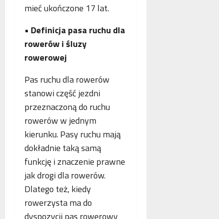
o
n
mieć ukończone 17 lat.
a
g
e
n
i
j
•
Definicja pasa ruchu dla
c
i
m
j
rowerów i śluzy
k
a
a
rowerowej
r
m
s
y
m
t
Pas ruchu dla rowerów
m
o
a
i
stanowi część jezdni
g
w
n
r
i
przeznaczoną do ruchu
a
a
a
rowerów w jednym
l
f
j
kierunku. Pasy ruchu mają
n
i
ą
e
i
dokładnie taką samą
n
j
a
funkcję i znaczenie prawne
w
jak drogi dla rowerów.
s
Dlatego też, kiedy
p
ó
rowerzysta ma do
ł
dyspozycji pas rowerowy